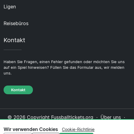
Ligen
Reisebüros
Kontakt
Haben Sie Fragen, einen Fehler gefunden oder möchten Sie uns
auf ein Spiel hinweisen? Füllen Sie das Formular aus, wir melden
uns.
Kontakt
© 2026 Copyright Fussballtickets.org ·
Über uns
·
Impressum
·
Kontakt
·
Datenschutzerklärung
·
Wir verwenden Cookies
Cookie-Richtlinie
Cookie-Richtlinie
·
Redaktionelle Richtlinie