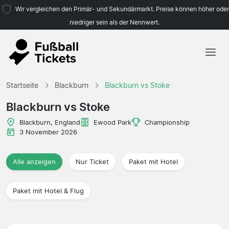
Wir vergleichen den Primär- und Sekundärmarkt. Preise können höher oder
niedriger sein als der Nennwert.
Startseite
Startseite
Blackburn
Blackburn vs Stoke
Mannschaften
Blackburn vs Stoke
Ligen
Blackburn, England
Ewood Park
Championship
3 November 2026
Reisebüros
Alle anzeigen
Nur Ticket
Paket mit Hotel
Paket mit Hotel & Flug