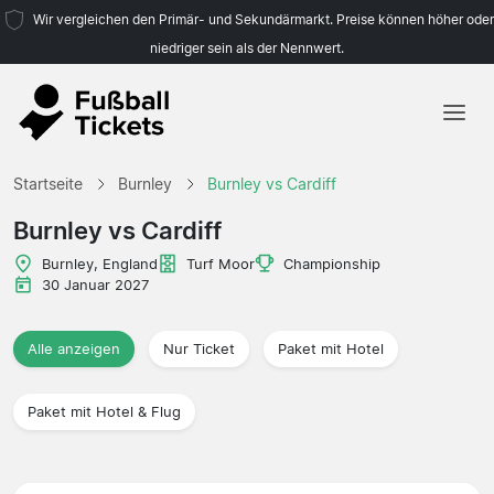
Wir vergleichen den Primär- und Sekundärmarkt. Preise können höher oder
niedriger sein als der Nennwert.
Startseite
Startseite
Burnley
Burnley vs Cardiff
Mannschaften
Burnley vs Cardiff
Ligen
Burnley, England
Turf Moor
Championship
30 Januar 2027
Reisebüros
Alle anzeigen
Nur Ticket
Paket mit Hotel
Paket mit Hotel & Flug