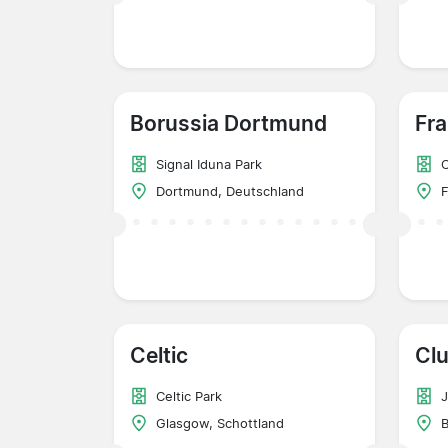
Borussia Dortmund
Fra
Signal Iduna Park
Dortmund, Deutschland
F
Celtic
Cl
Celtic Park
J
Glasgow, Schottland
B