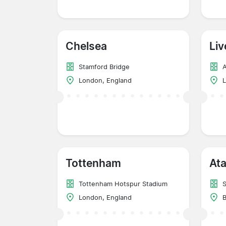
Chelsea
Liv
Stamford Bridge
A
London, England
L
Tottenham
Ata
Tottenham Hotspur Stadium
S
London, England
B