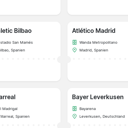
letic Bilbao
Atlético Madrid
Estadio San Mamés
Wanda Metropolitano
ilbao, Spanien
Madrid, Spanien
larreal
Bayer Leverkusen
l Madrigal
Bayarena
illarreal, Spanien
Leverkusen, Deutschland