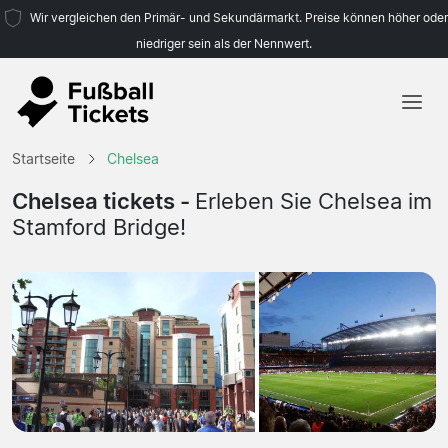
Wir vergleichen den Primär- und Sekundärmarkt. Preise können höher oder
niedriger sein als der Nennwert.
Startseite
Startseite
Chelsea
Mannschaften
Chelsea tickets -
Erleben Sie Chelsea im
Stamford Bridge!
Ligen
Reisebüros