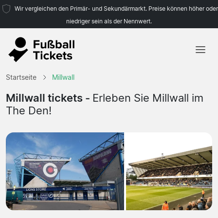
Wir vergleichen den Primär- und Sekundärmarkt. Preise können höher oder
niedriger sein als der Nennwert.
Startseite
Startseite
Millwall
Mannschaften
Millwall tickets -
Erleben Sie Millwall im
The Den!
Ligen
Reisebüros