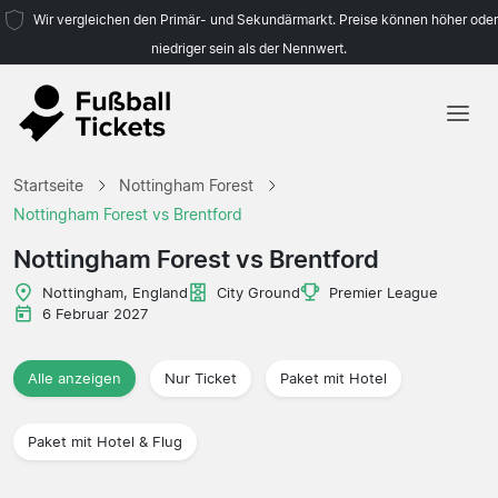
Wir vergleichen den Primär- und Sekundärmarkt. Preise können höher oder
niedriger sein als der Nennwert.
Startseite
Startseite
Nottingham Forest
Mannschaften
Nottingham Forest vs Brentford
Ligen
Nottingham Forest vs Brentford
Reisebüros
Nottingham, England
City Ground
Premier League
6 Februar 2027
Alle anzeigen
Nur Ticket
Paket mit Hotel
Paket mit Hotel & Flug