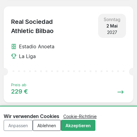
Sonntag
Real Sociedad
2 Mai
Athletic Bilbao
2027
Estadio Anoeta
La Liga
Preis ab
229 €
Wir verwenden Cookies
Cookie-Richtlinie
Sonntag
Osasuna
Anpassen
Ablehnen
Akzeptieren
9 Mai
Real Sociedad
2027