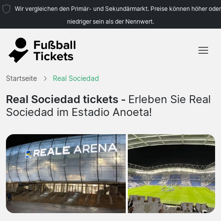
Wir vergleichen den Primär- und Sekundärmarkt. Preise können höher oder
niedriger sein als der Nennwert.
Startseite
Startseite
Real Sociedad
Mannschaften
Real Sociedad tickets -
Erleben Sie Real
Sociedad im Estadio Anoeta!
Ligen
Reisebüros