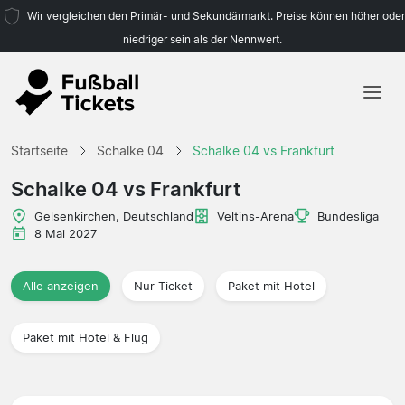
Wir vergleichen den Primär- und Sekundärmarkt. Preise können höher oder
niedriger sein als der Nennwert.
Startseite
Startseite
Schalke 04
Schalke 04 vs Frankfurt
Mannschaften
Schalke 04 vs Frankfurt
Ligen
Gelsenkirchen, Deutschland
Veltins-Arena
Bundesliga
8 Mai 2027
Reisebüros
Alle anzeigen
Nur Ticket
Paket mit Hotel
Paket mit Hotel & Flug