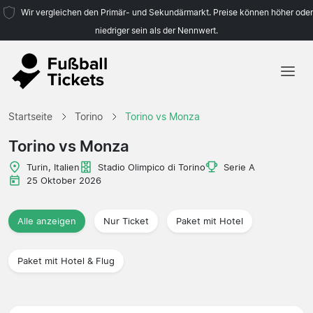
Wir vergleichen den Primär- und Sekundärmarkt. Preise können höher oder
niedriger sein als der Nennwert.
Startseite
Startseite
Torino
Torino vs Monza
Mannschaften
Torino vs Monza
Ligen
Turin, Italien
Stadio Olimpico di Torino
Serie A
25 Oktober 2026
Reisebüros
Alle anzeigen
Nur Ticket
Paket mit Hotel
Paket mit Hotel & Flug