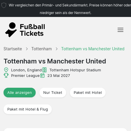
Wir vergleichen den Primär- und Sekundärmarkt. Preise können höher oder
niedriger sein als der Nennwert.
Startseite
Startseite
Tottenham
Tottenham vs Manchester United
Mannschaften
Tottenham vs Manchester United
Ligen
London, England
Tottenham Hotspur Stadium
Premier League
23 Mai 2027
Reisebüros
Alle anzeigen
Nur Ticket
Paket mit Hotel
Paket mit Hotel & Flug