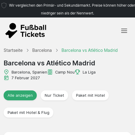
Wir vergleichen den Primär- und Sekundärmarkt. Preise können höher oder
niedriger sein als der Nennwert.
Startseite
Startseite
Barcelona
Barcelona vs Atlético Madrid
Mannschaften
Barcelona vs Atlético Madrid
Ligen
Barcelona, Spanien
Camp Nou
La Liga
7 Februar 2027
Reisebüros
Alle anzeigen
Nur Ticket
Paket mit Hotel
Paket mit Hotel & Flug