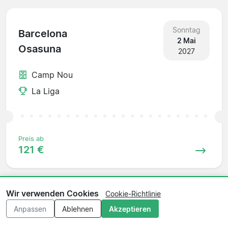
Sonntag
Barcelona
2 Mai
Osasuna
2027
Camp Nou
La Liga
Preis ab
121 €
Wir verwenden Cookies
Cookie-Richtlinie
Sonntag
Real Madrid
Anpassen
Ablehnen
Akzeptieren
9 Mai
Barcelona
2027