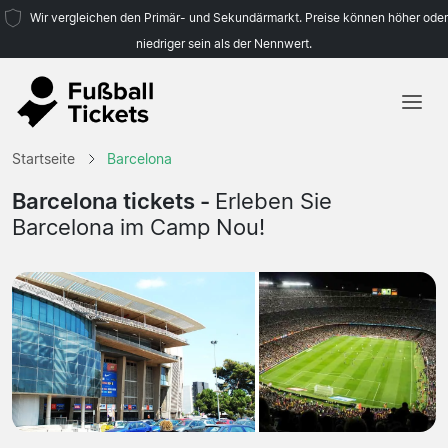
Wir vergleichen den Primär- und Sekundärmarkt. Preise können höher oder
niedriger sein als der Nennwert.
Startseite
Startseite
Barcelona
Mannschaften
Barcelona tickets -
Erleben Sie
Barcelona im Camp Nou!
Ligen
Reisebüros