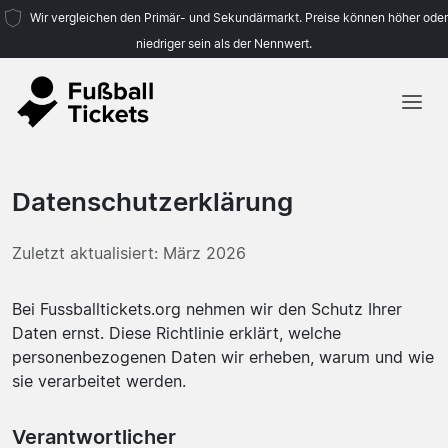
Wir vergleichen den Primär- und Sekundärmarkt. Preise können höher oder
niedriger sein als der Nennwert.
Startseite
Mannschaften
Datenschutzerklärung
Ligen
Zuletzt aktualisiert: März 2026
Reisebüros
Bei Fussballtickets.org nehmen wir den Schutz Ihrer
Daten ernst. Diese Richtlinie erklärt, welche
personenbezogenen Daten wir erheben, warum und wie
sie verarbeitet werden.
Verantwortlicher