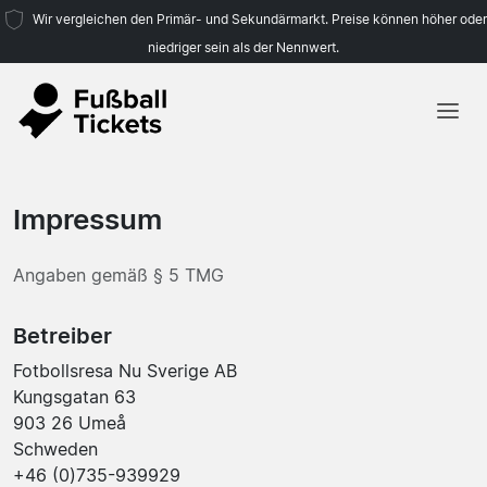
Wir vergleichen den Primär- und Sekundärmarkt. Preise können höher oder
niedriger sein als der Nennwert.
Startseite
Mannschaften
Impressum
Ligen
Angaben gemäß § 5 TMG
Reisebüros
Betreiber
Fotbollsresa Nu Sverige AB
Kungsgatan 63
903 26 Umeå
Schweden
+46 (0)735-939929