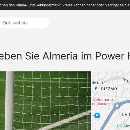
ichen den Primär- und Sekundärmarkt. Preise können höher oder niedriger sein a
leben Sie Almeria im Power