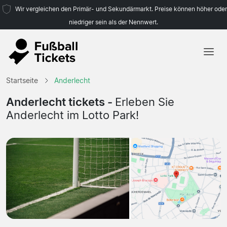
Wir vergleichen den Primär- und Sekundärmarkt. Preise können höher oder
niedriger sein als der Nennwert.
Startseite
Startseite
Anderlecht
Mannschaften
Anderlecht tickets -
Erleben Sie
Anderlecht im Lotto Park!
Ligen
Reisebüros