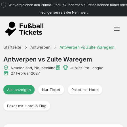
Wir vergleichen den Primär- und Sekundärmarkt. Preise können höher oder
niedriger sein als der Nennwert.
Startseite
Startseite
Antwerpen
Antwerpen vs Zulte Waregem
Mannschaften
Antwerpen vs Zulte Waregem
Ligen
Neuseeland, Neuseeland
Jupiler Pro League
27 Februar 2027
Reisebüros
Alle anzeigen
Nur Ticket
Paket mit Hotel
Paket mit Hotel & Flug