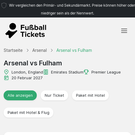
Wir vergleichen den Primär- und Sekundärmarkt. Preise können höher oder
niedriger sein als der Nennwert.
Startseite
Startseite
Arsenal
Arsenal vs Fulham
Mannschaften
Arsenal vs Fulham
Ligen
London, England
Emirates Stadium
Premier League
20 Februar 2027
Reisebüros
Alle anzeigen
Nur Ticket
Paket mit Hotel
Paket mit Hotel & Flug