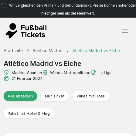
Wir vergleichen den Primär- und Sekundärmarkt. Preise können höher oder
niedriger sein als der Nennwert.
Startseite
Startseite
Atlético Madrid
Atlético Madrid vs Elche
Mannschaften
Atlético Madrid vs Elche
Ligen
Madrid, Spanien
Wanda Metropolitano
La Liga
21 Februar 2027
Reisebüros
Alle anzeigen
Nur Ticket
Paket mit Hotel
Paket mit Hotel & Flug