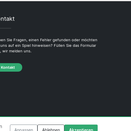
ntakt
en Sie Fragen, einen Fehler gefunden oder möchten
 uns auf ein Spiel hinweisen? Füllen Sie das Formular
, wir melden uns.
Kontakt
·
Cookie-Richtlinie
·
Redaktionelle Richtlinie
n
Anpassen
Ablehnen
Akzeptieren