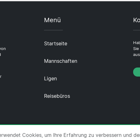
Menü
Ko
Startseite
Hab
von
Sie
d
aus
Mannschaften
r
Ligen
Reisebüros
er uns
·
Impressum
·
Kontakt
·
Datenschutzerklärung
erwendet Cookies, um Ihre Erfahrung zu verbessern und de