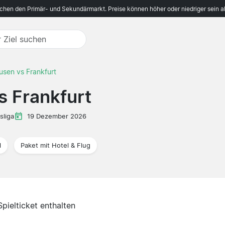
ichen den Primär- und Sekundärmarkt. Preise können höher oder niedriger sein a
usen vs Frankfurt
s Frankfurt
sliga
19 Dezember 2026
l
Paket mit Hotel & Flug
Spielticket enthalten