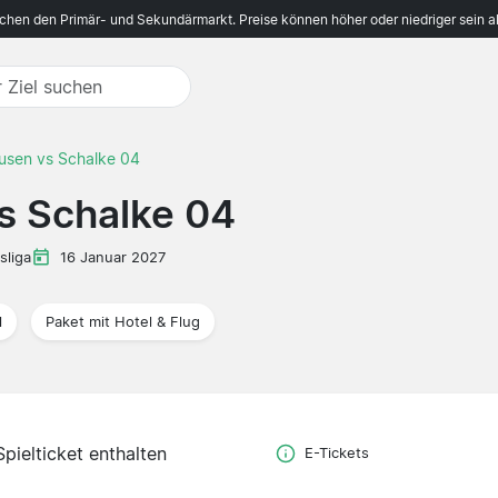
ichen den Primär- und Sekundärmarkt. Preise können höher oder niedriger sein a
usen vs Schalke 04
s Schalke 04
sliga
16 Januar 2027
l
Paket mit Hotel & Flug
Spielticket enthalten
E-Tickets