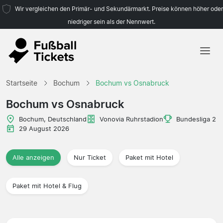
Wir vergleichen den Primär- und Sekundärmarkt. Preise können höher oder
niedriger sein als der Nennwert.
Startseite
Startseite
Bochum
Bochum vs Osnabruck
Mannschaften
Bochum vs Osnabruck
Ligen
Bochum, Deutschland
Vonovia Ruhrstadion
Bundesliga 2
29 August 2026
Reisebüros
Alle anzeigen
Nur Ticket
Paket mit Hotel
Paket mit Hotel & Flug