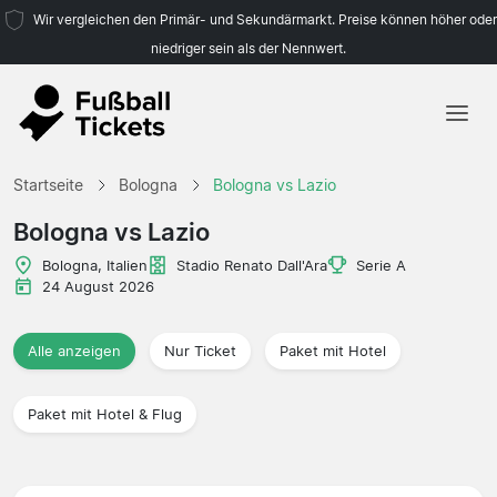
Wir vergleichen den Primär- und Sekundärmarkt. Preise können höher oder
niedriger sein als der Nennwert.
Startseite
Startseite
Bologna
Bologna vs Lazio
Mannschaften
Bologna vs Lazio
Ligen
Bologna, Italien
Stadio Renato Dall'Ara
Serie A
24 August 2026
Reisebüros
Alle anzeigen
Nur Ticket
Paket mit Hotel
Paket mit Hotel & Flug