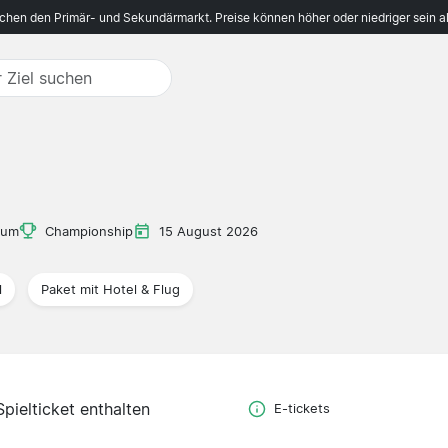
ichen den Primär- und Sekundärmarkt. Preise können höher oder niedriger sein a
ium
Championship
15 August 2026
l
Paket mit Hotel & Flug
Spielticket enthalten
E-tickets