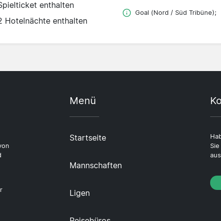
Spielticket enthalten
Goal (Nord / Süd Tribüne);
2 Hotelnächte enthalten
Menü
Ko
Startseite
Hab
von
Sie
d
aus
Mannschaften
r
Ligen
Reisebüros