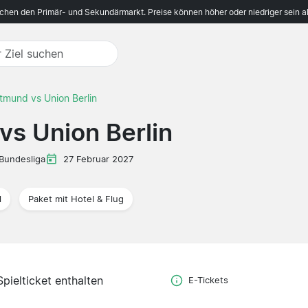
ichen den Primär- und Sekundärmarkt. Preise können höher oder niedriger sein a
tmund vs Union Berlin
vs Union Berlin
Bundesliga
27 Februar 2027
l
Paket mit Hotel & Flug
Spielticket enthalten
E-Tickets