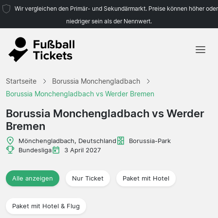
Wir vergleichen den Primär- und Sekundärmarkt. Preise können höher oder
niedriger sein als der Nennwert.
Startseite
Startseite
Borussia Monchengladbach
Mannschaften
Borussia Monchengladbach vs Werder Bremen
Ligen
Borussia Monchengladbach vs Werder
Bremen
Reisebüros
Mönchengladbach, Deutschland
Borussia-Park
Bundesliga
3 April 2027
Alle anzeigen
Nur Ticket
Paket mit Hotel
Paket mit Hotel & Flug