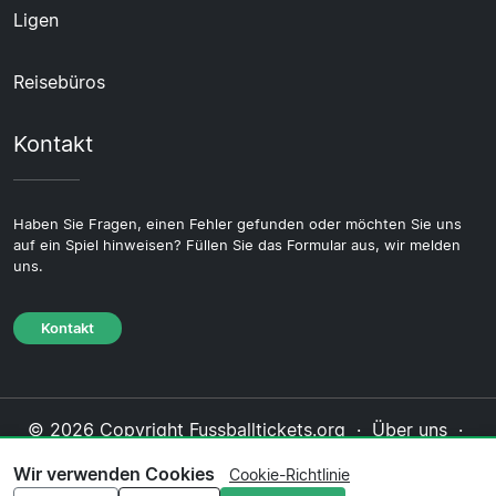
Ligen
Reisebüros
Kontakt
Haben Sie Fragen, einen Fehler gefunden oder möchten Sie uns
auf ein Spiel hinweisen? Füllen Sie das Formular aus, wir melden
uns.
Kontakt
© 2026 Copyright Fussballtickets.org ·
Über uns
·
Impressum
·
Kontakt
·
Datenschutzerklärung
·
Wir verwenden Cookies
Cookie-Richtlinie
Cookie-Richtlinie
·
Redaktionelle Richtlinie