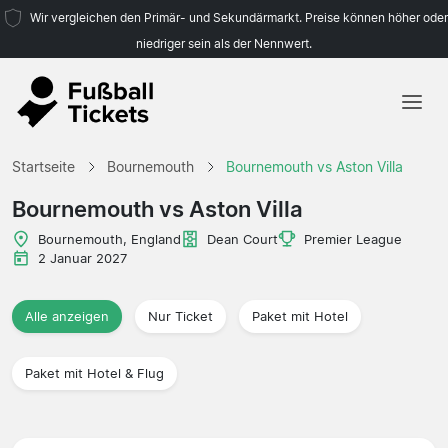
Wir vergleichen den Primär- und Sekundärmarkt. Preise können höher oder
niedriger sein als der Nennwert.
Startseite
Startseite
Bournemouth
Bournemouth vs Aston Villa
Mannschaften
Bournemouth vs Aston Villa
Ligen
Bournemouth, England
Dean Court
Premier League
2 Januar 2027
Reisebüros
Alle anzeigen
Nur Ticket
Paket mit Hotel
Paket mit Hotel & Flug