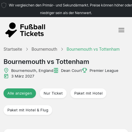
Wir vergleichen den Primär- und Sekundärmarkt. Preise können höher oder
niedriger sein als der Nennwert.
Startseite
Startseite
Bournemouth
Bournemouth vs Tottenham
Mannschaften
Bournemouth vs Tottenham
Ligen
Bournemouth, England
Dean Court
Premier League
3 März 2027
Reisebüros
Alle anzeigen
Nur Ticket
Paket mit Hotel
Paket mit Hotel & Flug