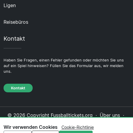
Ligen
Reisebüros
Kontakt
Haben Sie Fragen, einen Fehler gefunden oder möchten Sie uns
auf ein Spiel hinweisen? Füllen Sie das Formular aus, wir melden
uns.
Kontakt
© 2026 Copyright Fussballtickets.org ·
Über uns
·
Impressum
·
Kontakt
·
Datenschutzerklärung
·
Wir verwenden Cookies
Cookie-Richtlinie
Cookie-Richtlinie
·
Redaktionelle Richtlinie