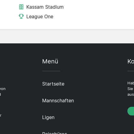
Kassam Stadium
League One
Menü
Ko
Startseite
Hab
von
Sie
d
aus
Mannschaften
r
Ligen
Reisebüros