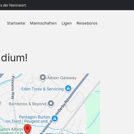
ls der Nennwert.
Startseite
Mannschaften
Ligen
Reisebüros
adium!