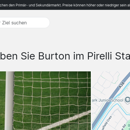
ichen den Primär- und Sekundärmarkt. Preise können höher oder niedriger sein a
eben Sie Burton im Pirelli St