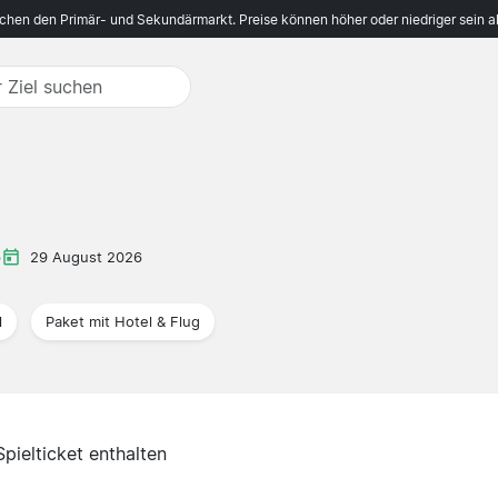
ichen den Primär- und Sekundärmarkt. Preise können höher oder niedriger sein a
p
29 August 2026
l
Paket mit Hotel & Flug
Spielticket enthalten