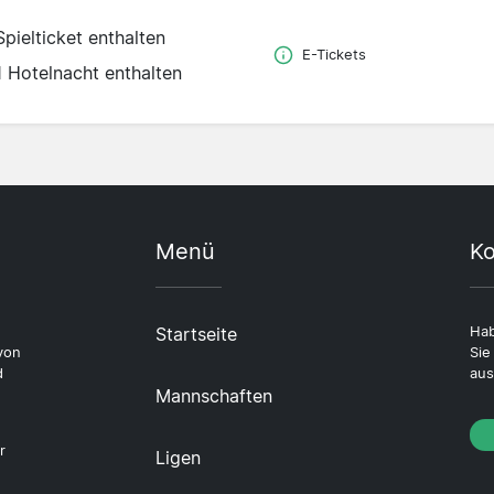
Spielticket enthalten
E-Tickets
1 Hotelnacht enthalten
Menü
Ko
Startseite
Hab
von
Sie
d
aus
Mannschaften
r
Ligen