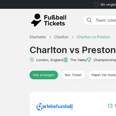
Wir vergle
Startseite
Charlton
Charlton vs Preston
Charlton vs Preston
London, England
The Valley
Championshi
Alle anzeigen
Nur Ticket
Paket mit Hote