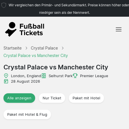
Wir vergleichen den Primär- und Sekundärmarkt. Preise können höher oder
niedriger sein als der Nennwert.
Startseite
Startseite
Crystal Palace
Mannschaften
Crystal Palace vs Manchester City
Ligen
Crystal Palace vs Manchester City
Reisebüros
London, England
Selhurst Park
Premier League
28 August 2026
Alle anzeigen
Nur Ticket
Paket mit Hotel
Paket mit Hotel & Flug