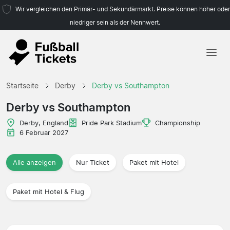
Wir vergleichen den Primär- und Sekundärmarkt. Preise können höher oder
niedriger sein als der Nennwert.
Startseite
Startseite
Derby
Derby vs Southampton
Mannschaften
Derby vs Southampton
Ligen
Derby, England
Pride Park Stadium
Championship
6 Februar 2027
Reisebüros
Alle anzeigen
Nur Ticket
Paket mit Hotel
Paket mit Hotel & Flug