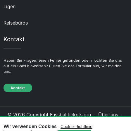
Ligen
Reisebüros
Kontakt
Haben Sie Fragen, einen Fehler gefunden oder möchten Sie uns
auf ein Spiel hinweisen? Füllen Sie das Formular aus, wir melden
uns.
Kontakt
© 2026 Copyright Fussballtickets.org ·
Über uns
·
Impressum
·
Kontakt
·
Datenschutzerklärung
·
Wir verwenden Cookies
Cookie-Richtlinie
Cookie-Richtlinie
·
Redaktionelle Richtlinie