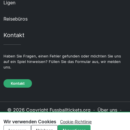
Ligen
Reisebüros
Kontakt
Haben Sie Fragen, einen Fehler gefunden oder möchten Sie uns
auf ein Spiel hinweisen? Füllen Sie das Formular aus, wir melden
uns.
Kontakt
© 2026 Copyright Fussballtickets.org ·
Über uns
·
Impressum
·
Kontakt
·
Datenschutzerklärung
·
Wir verwenden Cookies
Cookie-Richtlinie
Cookie-Richtlinie
·
Redaktionelle Richtlinie