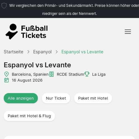
Wir vergleichen den Primär- und Sekundärmarkt. Preise können höher oder
niedriger sein als der Nennwert.
Startseite
Startseite
Espanyol
Espanyol vs Levante
Mannschaften
Espanyol vs Levante
Ligen
Barcelona, Spanien
RCDE Stadium
La Liga
16 August 2026
Reisebüros
Alle anzeigen
Nur Ticket
Paket mit Hotel
Paket mit Hotel & Flug