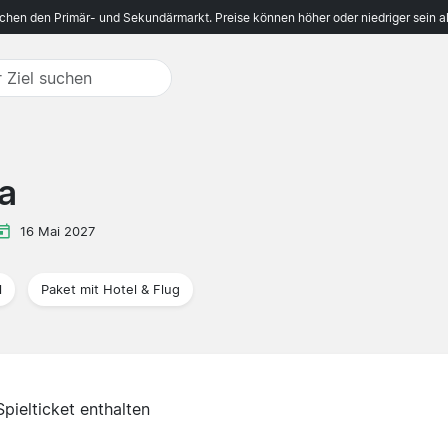
ichen den Primär- und Sekundärmarkt. Preise können höher oder niedriger sein a
a
16 Mai 2027
l
Paket mit Hotel & Flug
Spielticket enthalten