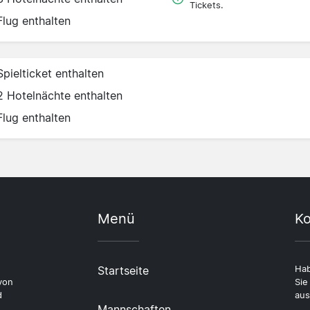
Tickets.
Flug enthalten
Spielticket enthalten
2 Hotelnächte enthalten
Flug enthalten
Menü
Ko
Startseite
Hab
von
Sie
d
aus
Mannschaften