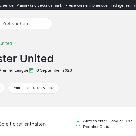
ichen den Primär- und Sekundärmarkt. Preise können höher oder niedriger sein a
United
ter United
Premier League
6 September 2026
l
Paket mit Hotel & Flug
Autorisierter Händler. The
Spielticket enthalten
Peoples Club.