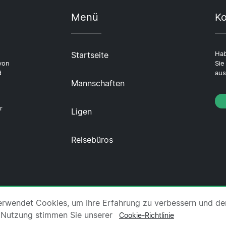
Menü
Ko
Startseite
Hab
von
Sie
d
aus
Mannschaften
r
Ligen
Reisebüros
er uns
·
Impressum
·
Kontakt
·
Datenschutzerklärung
erwendet Cookies, um Ihre Erfahrung zu verbessern und de
 Nutzung stimmen Sie unserer
Cookie-Richtlinie