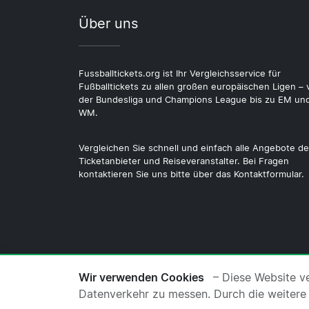
Über uns
Fussballtickets.org ist Ihr Vergleichsservice für
Fußballtickets zu allen großen europäischen Ligen – 
der Bundesliga und Champions League bis zu EM un
WM.
Vergleichen Sie schnell und einfach alle Angebote de
Ticketanbieter und Reiseveranstalter. Bei Fragen
kontaktieren Sie uns bitte über das Kontaktformular.
© 2026 Copyright Fussballtickets.org ·
Üb
Wir verwenden Cookies
– Diese Website v
Datenverkehr zu messen. Durch die weitere