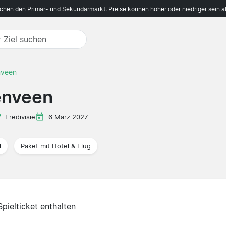
ichen den Primär- und Sekundärmarkt. Preise können höher oder niedriger sein a
nveen
enveen
Eredivisie
6 März 2027
l
Paket mit Hotel & Flug
Spielticket enthalten