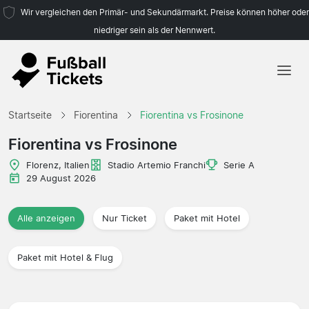
Wir vergleichen den Primär- und Sekundärmarkt. Preise können höher oder
niedriger sein als der Nennwert.
Startseite
Startseite
Fiorentina
Fiorentina vs Frosinone
Mannschaften
Fiorentina vs Frosinone
Ligen
Florenz, Italien
Stadio Artemio Franchi
Serie A
29 August 2026
Reisebüros
Alle anzeigen
Nur Ticket
Paket mit Hotel
Paket mit Hotel & Flug