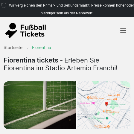
Wir vergleichen den Primär- und Sekundärmarkt. Preise können höher oder
niedriger sein als der Nennwert.
Startseite
Startseite
Fiorentina
Mannschaften
Fiorentina tickets -
Erleben Sie
Fiorentina im Stadio Artemio Franchi!
Ligen
Reisebüros