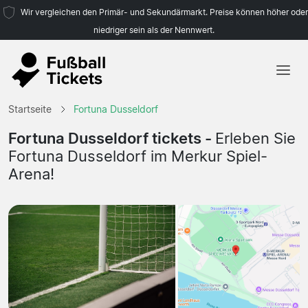
Wir vergleichen den Primär- und Sekundärmarkt. Preise können höher oder
niedriger sein als der Nennwert.
Startseite
Startseite
Fortuna Dusseldorf
Mannschaften
Fortuna Dusseldorf tickets -
Erleben Sie
Fortuna Dusseldorf im Merkur Spiel-
Ligen
Arena!
Reisebüros