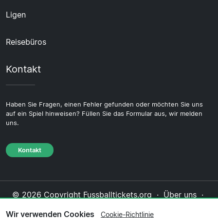
Ligen
Reisebüros
Kontakt
Haben Sie Fragen, einen Fehler gefunden oder möchten Sie uns
auf ein Spiel hinweisen? Füllen Sie das Formular aus, wir melden
uns.
Kontakt
© 2026 Copyright Fussballtickets.org ·
Über uns
·
Impressum
·
Kontakt
·
Datenschutzerklärung
·
Wir verwenden Cookies
Cookie-Richtlinie
Cookie-Richtlinie
·
Redaktionelle Richtlinie