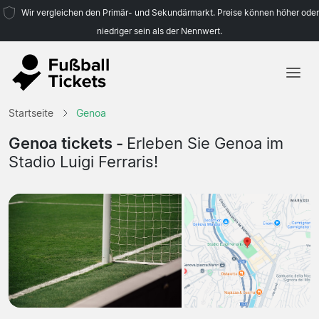
Wir vergleichen den Primär- und Sekundärmarkt. Preise können höher oder
niedriger sein als der Nennwert.
Startseite
Startseite
Genoa
Mannschaften
Genoa tickets -
Erleben Sie Genoa im
Stadio Luigi Ferraris!
Ligen
Reisebüros