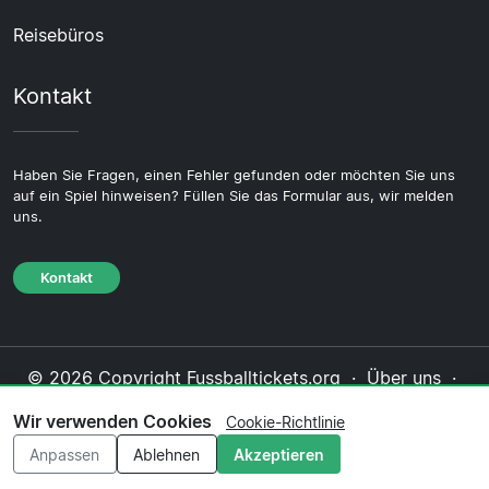
Reisebüros
Kontakt
Haben Sie Fragen, einen Fehler gefunden oder möchten Sie uns
auf ein Spiel hinweisen? Füllen Sie das Formular aus, wir melden
uns.
Kontakt
© 2026 Copyright Fussballtickets.org ·
Über uns
·
Impressum
·
Kontakt
·
Datenschutzerklärung
·
Wir verwenden Cookies
Cookie-Richtlinie
Cookie-Richtlinie
·
Redaktionelle Richtlinie
Anpassen
Ablehnen
Akzeptieren