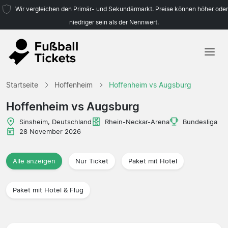
Wir vergleichen den Primär- und Sekundärmarkt. Preise können höher oder
niedriger sein als der Nennwert.
Startseite
Startseite
Hoffenheim
Hoffenheim vs Augsburg
Mannschaften
Hoffenheim vs Augsburg
Ligen
Sinsheim, Deutschland
Rhein-Neckar-Arena
Bundesliga
28 November 2026
Reisebüros
Alle anzeigen
Nur Ticket
Paket mit Hotel
Paket mit Hotel & Flug