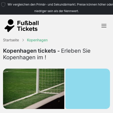
Wir vergleichen den Primär- und Sekundärmarkt. Preise können höher oder
niedriger sein als der Nennwert.
Startseite
Startseite
Kopenhagen
Mannschaften
Kopenhagen tickets -
Erleben Sie
Kopenhagen im !
Ligen
Reisebüros