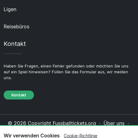
Ligen
Reisebüros
Kontakt
Haben Sie Fragen, einen Fehler gefunden oder möchten Sie uns
auf ein Spiel hinweisen? Füllen Sie das Formular aus, wir melden
uns.
Kontakt
© 2026 Copyright Fussballtickets.org ·
Über uns
·
Impressum
·
Kontakt
·
Datenschutzerklärung
·
Wir verwenden Cookies
Cookie-Richtlinie
Cookie-Richtlinie
·
Redaktionelle Richtlinie