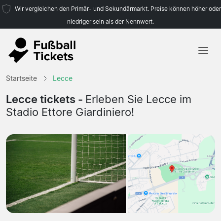
Wir vergleichen den Primär- und Sekundärmarkt. Preise können höher oder
niedriger sein als der Nennwert.
Startseite
Startseite
Lecce
Mannschaften
Lecce tickets -
Erleben Sie Lecce im
Stadio Ettore Giardiniero!
Ligen
Reisebüros