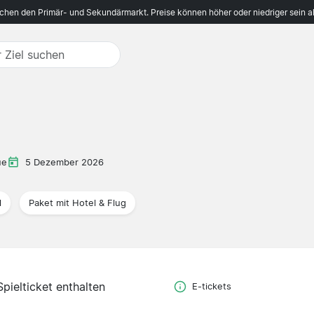
ichen den Primär- und Sekundärmarkt. Preise können höher oder niedriger sein a
ue
5 Dezember 2026
l
Paket mit Hotel & Flug
Spielticket enthalten
E-tickets