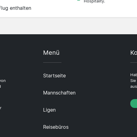
Hospitality.
Flug enthalten
Menü
Ko
Startseite
Hab
von
Sie
d
aus
Mannschaften
r
Ligen
Reisebüros