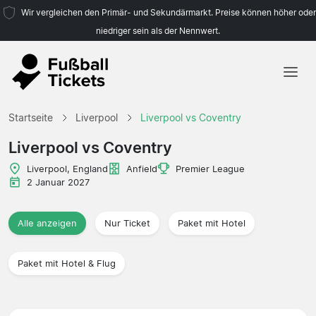
Wir vergleichen den Primär- und Sekundärmarkt. Preise können höher oder
niedriger sein als der Nennwert.
Startseite
Startseite
Liverpool
Liverpool vs Coventry
Mannschaften
Liverpool vs Coventry
Ligen
Liverpool, England
Anfield
Premier League
2 Januar 2027
Reisebüros
Alle anzeigen
Nur Ticket
Paket mit Hotel
Paket mit Hotel & Flug