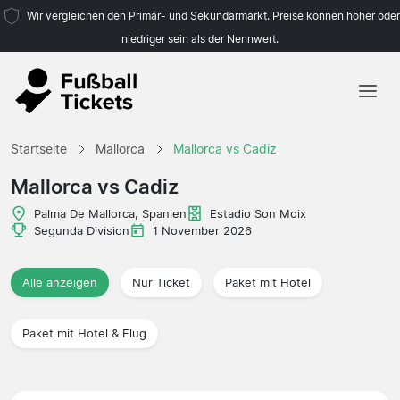
Wir vergleichen den Primär- und Sekundärmarkt. Preise können höher oder
niedriger sein als der Nennwert.
Startseite
Startseite
Mallorca
Mallorca vs Cadiz
Mannschaften
Mallorca vs Cadiz
Ligen
Palma De Mallorca, Spanien
Estadio Son Moix
Segunda Division
1 November 2026
Reisebüros
Alle anzeigen
Nur Ticket
Paket mit Hotel
Paket mit Hotel & Flug