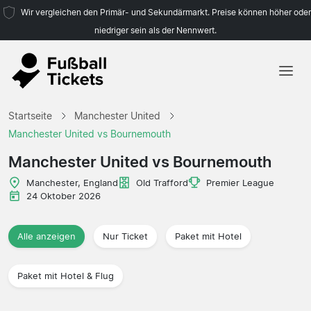
Wir vergleichen den Primär- und Sekundärmarkt. Preise können höher oder
niedriger sein als der Nennwert.
Startseite
Startseite
Manchester United
Mannschaften
Manchester United vs Bournemouth
Ligen
Manchester United vs Bournemouth
Reisebüros
Manchester, England
Old Trafford
Premier League
24 Oktober 2026
Alle anzeigen
Nur Ticket
Paket mit Hotel
Paket mit Hotel & Flug