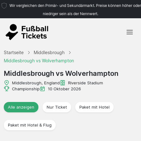
Wir vergleichen den Primär- und Sekundärmarkt. Preise können höher oder
niedriger sein als der Nennwert.
Startseite
Startseite
Middlesbrough
Mannschaften
Middlesbrough vs Wolverhampton
Ligen
Middlesbrough vs Wolverhampton
Reisebüros
Middlesbrough, England
Riverside Stadium
Championship
10 Oktober 2026
Alle anzeigen
Nur Ticket
Paket mit Hotel
Paket mit Hotel & Flug