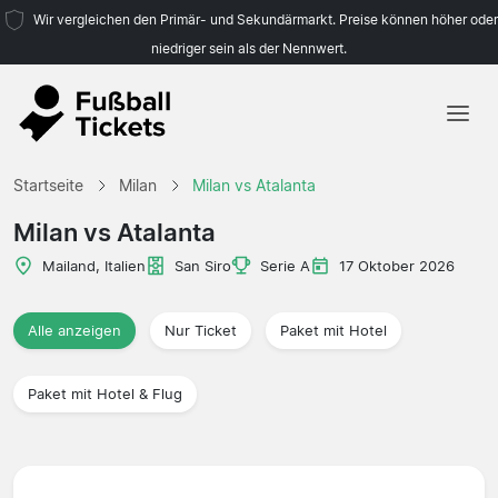
Wir vergleichen den Primär- und Sekundärmarkt. Preise können höher oder
niedriger sein als der Nennwert.
Startseite
Startseite
Milan
Milan vs Atalanta
Mannschaften
Milan vs Atalanta
Ligen
Mailand, Italien
San Siro
Serie A
17 Oktober 2026
Reisebüros
Alle anzeigen
Nur Ticket
Paket mit Hotel
Paket mit Hotel & Flug