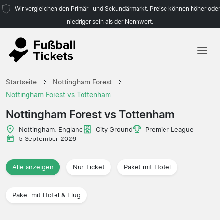
Wir vergleichen den Primär- und Sekundärmarkt. Preise können höher oder
niedriger sein als der Nennwert.
Startseite
Startseite
Nottingham Forest
Mannschaften
Nottingham Forest vs Tottenham
Ligen
Nottingham Forest vs Tottenham
Reisebüros
Nottingham, England
City Ground
Premier League
5 September 2026
Alle anzeigen
Nur Ticket
Paket mit Hotel
Paket mit Hotel & Flug